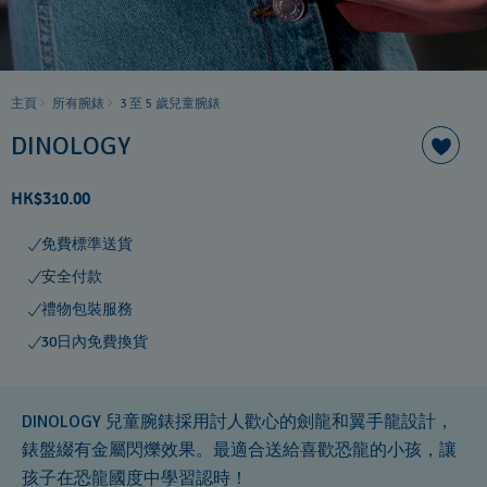
主頁
所有腕錶
3 至 5 歲兒童腕錶
DINOLOGY
HK$310.00
免費標準送貨
安全付款
禮物包裝服務
30日內免費換貨
DINOLOGY 兒童腕錶採用討人歡心的劍龍和翼手龍設計，
錶盤綴有金屬閃爍效果。最適合送給喜歡恐龍的小孩，讓
孩子在恐龍國度中學習認時！