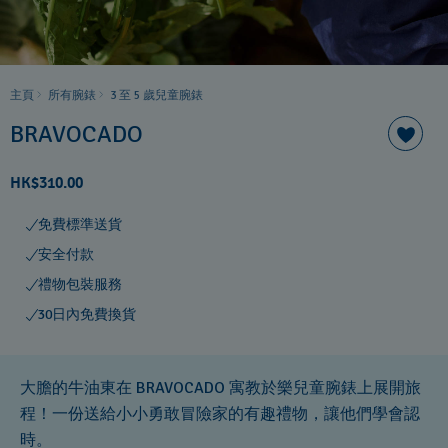
主頁
所有腕錶
3 至 5 歲兒童腕錶
BRAVOCADO
HK$310.00
免費標準送貨
安全付款
禮物包裝服務
30日內免費換貨
大膽的牛油東在 BRAVOCADO 寓教於樂兒童腕錶上展開旅
程！一份送給小小勇敢冒險家的有趣禮物，讓他們學會認
時。