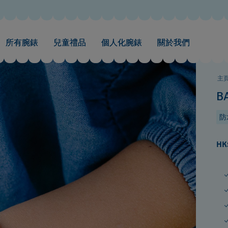
所有腕錶
兒童禮品
個人化腕錶
關於我們
主
B
防
HK