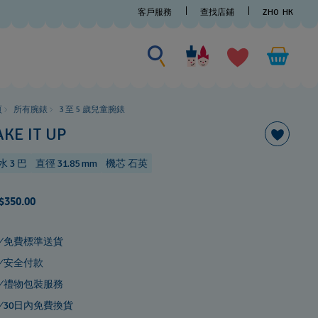
客戶服務
查找店鋪
ZHO
HK
尋找一些
尋
找
一
些
頁
所有腕錶
3 至 5 歲兒童腕錶
AKE IT UP
水 3 巴
直徑 31.85 mm
機芯 石英
$350.00
免費標準送貨
安全付款
禮物包裝服務
30日內免費換貨