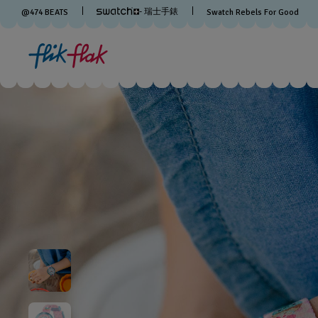
- 瑞士手錶
@
474
BEATS
Swatch Rebels For Good