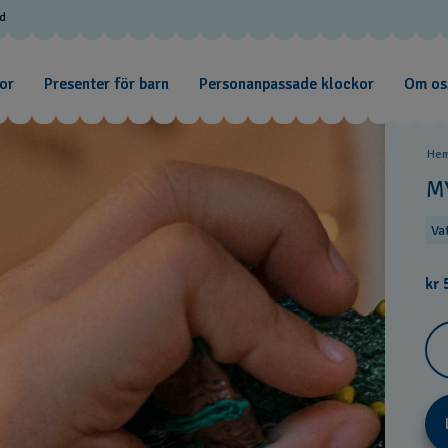
od
or
Presenter för barn
Personanpassade klockor
Om os
He
M
Va
kr 