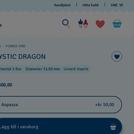
Kundtjänst
Hitta butik
SWE
SE
Sök efter något
Sök
efter
s
något
m
POWER TIME
YSTIC DRAGON
ttentät 3 Bar
Diameter 31.85 mm
Urverk Kvarts
500,00
Anpassa
+kr 50,00
Lägg till i varukorg