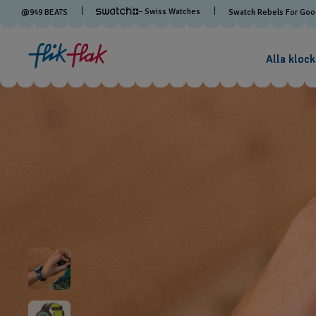
– Swiss Watches
@
949
BEATS
Swatch Rebels For Go
Alla klock