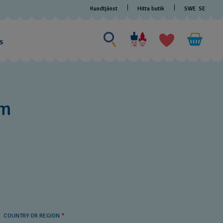
Kundtjänst
Hitta butik
SWE
SE
Sök efter något
Sök
efter
s
något
rm
COUNTRY OR REGION
*