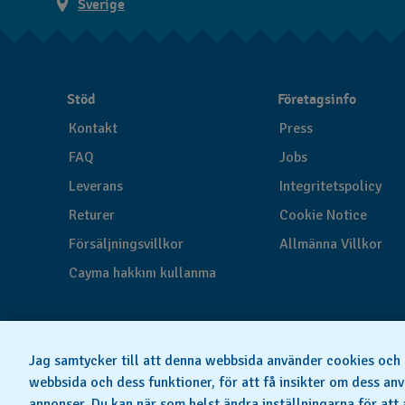
Sverige
Stöd
Företagsinfo
Kontakt
Press
FAQ
Jobs
Leverans
Integritetspolicy
Returer
Cookie Notice
Försäljningsvillkor
Allmänna Villkor
Cayma hakkını kullanma
Jag samtycker till att denna webbsida använder cookies och l
webbsida och dess funktioner, för att få insikter om dess anv
annonser. Du kan när som helst ändra inställningarna för att 