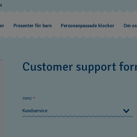
od
or
Presenter för barn
Personanpassade klockor
Om os
Customer support fo
You
can
recaptcha.textarea
contact
TOPIC
*
us
if
Kundservice
you
have
questions.
Kundservice