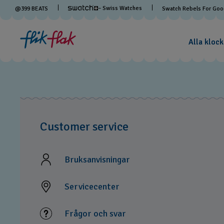
– Swiss Watches
@
399
BEATS
Swatch Rebels For Go
Alla klock
Customer service
Bruksanvisningar
Servicecenter
Frågor och svar