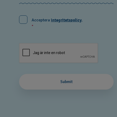
Acceptera
integritetspolicy
.
*
Submit