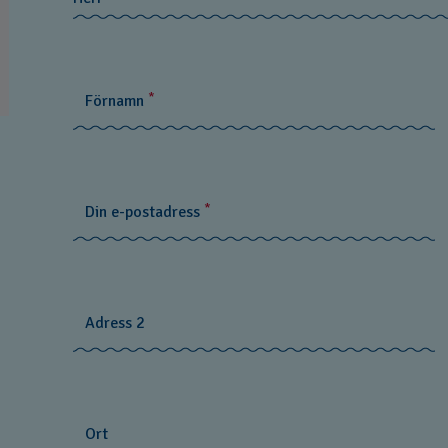
Herr
Fru
*
Förnamn
Fr.
*
Din e-postadress
Adress 2
Ort