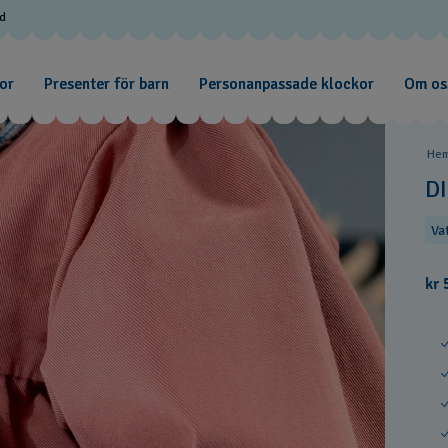
od
or
Presenter för barn
Personanpassade klockor
Om os
He
D
Va
kr 