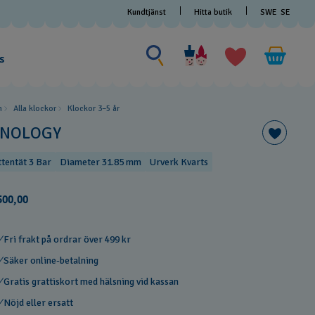
Kundtjänst
Hitta butik
SWE
SE
Sök efter något
Sök
efter
s
något
m
Alla klockor
Klockor 3–5 år
INOLOGY
ttentät 3 Bar
Diameter 31.85 mm
Urverk Kvarts
500,00
Fri frakt på ordrar över 499 kr
Säker online-betalning
Gratis grattiskort med hälsning vid kassan
Nöjd eller ersatt