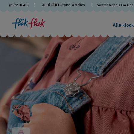
– Swiss Watches
@
532
BEATS
Swatch Rebels For Go
Alla klock