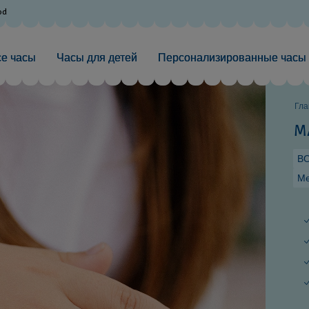
od
се часы
Часы для детей
Персонализированные часы
Гла
M
В
Ме