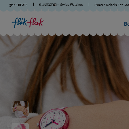
— Swiss Watches
@
116
BEATS
Swatch Rebels For Go
В