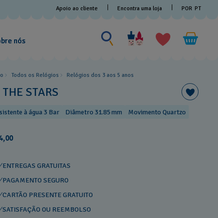
Apoio ao cliente
Encontra uma loja
POR
PT
Procurar por algo
Procurar
por
bre nós
algo
io
Todos os Relógios
Relógios dos 3 aos 5 anos
N THE STARS
sistente à água 3 Bar
Diâmetro 31.85 mm
Movimento Quartzo
4,00
ENTREGAS GRATUITAS
PAGAMENTO SEGURO
CARTÃO PRESENTE GRATUITO
SATISFAÇÃO OU REEMBOLSO