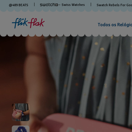
— Swiss Watches
@
489
BEATS
Swatch Rebels For Go
Todos os Relógi