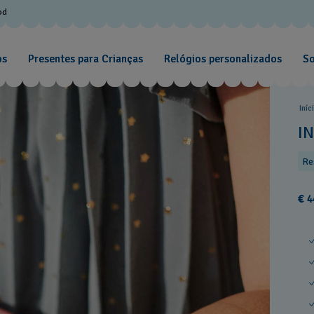
od
os
Presentes para Crianças
Relógios personalizados
So
Iníc
I
Re
€ 4