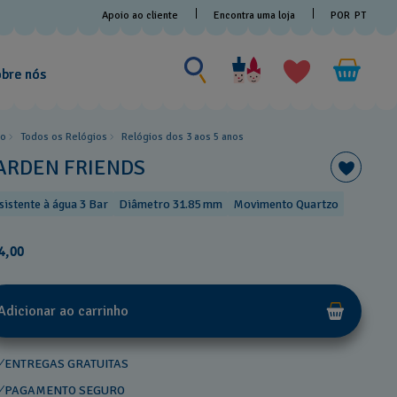
Apoio ao cliente
Encontra uma loja
POR
PT
Procurar por algo
Procurar
por
bre nós
algo
io
Todos os Relógios
Relógios dos 3 aos 5 anos
ARDEN FRIENDS
sistente à água 3 Bar
Diâmetro 31.85 mm
Movimento Quartzo
4,00
Adicionar ao carrinho
ENTREGAS GRATUITAS
PAGAMENTO SEGURO