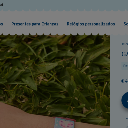
od
os
Presentes para Crianças
Relógios personalizados
So
Iníc
G
Re
€ 4