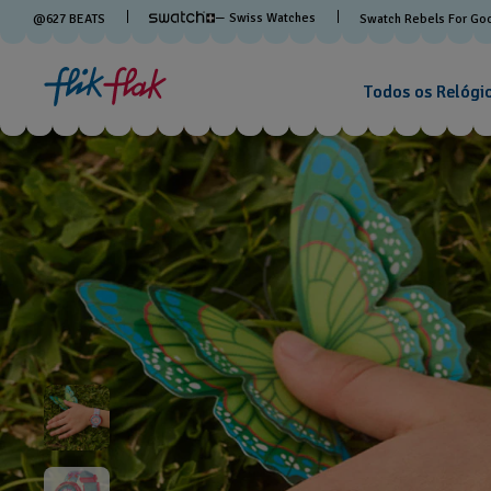
— Swiss Watches
@
627
BEATS
Swatch Rebels For Go
Todos os Relógi