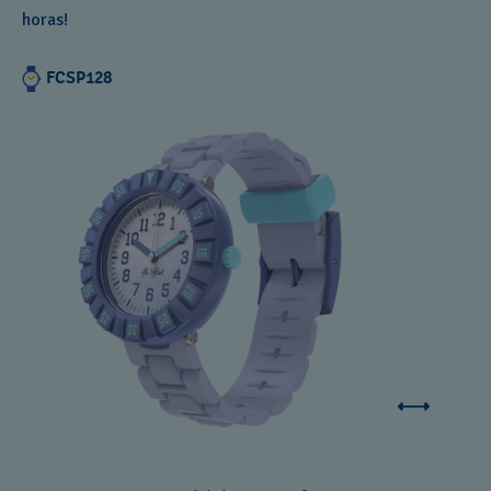
horas!
FCSP128