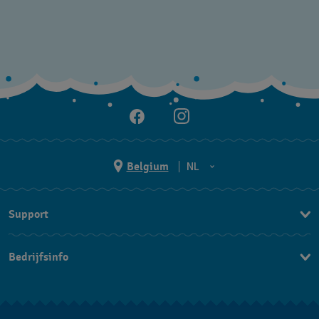
Belgium
NL
NL
Support
FR
Contacteer Ons
Bedrijfsinfo
FAQ
Pers
Levering
Vacatures
Retournering