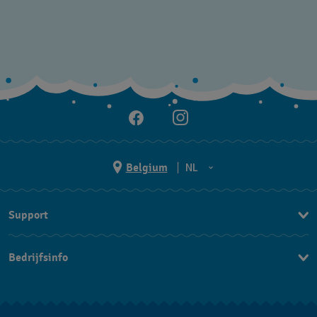
Belgium
NL
NL
Support
FR
Contacteer Ons
Bedrijfsinfo
FAQ
Pers
Levering
Vacatures