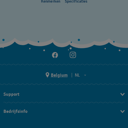
Kenmerken
Specificaties
Belgium
NL
NL
Support
FR
Contacteer Ons
Bedrijfsinfo
FAQ
Pers
Levering