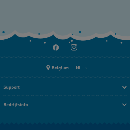
Belgium
NL
NL
Support
FR
Contacteer Ons
Bedrijfsinfo
FAQ
Pers
Levering
Vacatures
Retournering