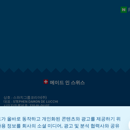
메이드 인 스위스
상호 : 스와치그룹코리아(주)
대표 : STEPHEN DAMON DE LUCCHI
사업자등록번호: 220-81-01107
주소 : 서울특별시 서대문구 충정로
36, 1,2,10,11층동 | 통신판매신고번호: 2018-서울서대문-0765
|
전화 : 080-559-1472
문의 :
connect@swatch.kr
트가 올바로 동작하고 개인화된 콘텐츠와 광고를 제공하기 위
호스팅서비스사업자: www.akamai.com
용 정보를 회사의 소셜 미디어, 광고 및 분석 협력사와 공유
개인정보관리책임자 : 유희용