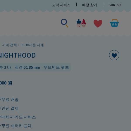
고객 서비스
매장 찾기
KOR
KR
검색
검
색
시계 전체
6~10세용 시계
NIGHTHOOD
수 3 바
직경 31.85 mm
무브먼트 쿼츠
,000 원
무료 배송
안전 결제
메세지 카드 서비스
무료 배터리 교체