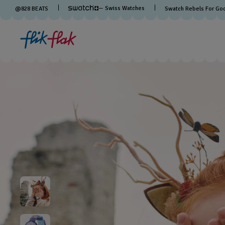
— Swiss Watches
@
828
BEATS
Swatch Rebels For Go