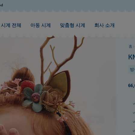
od
시계 전체
아동 시계
맞춤형 시계
회사 소개
홈
K
방
66