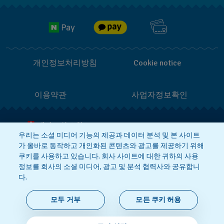
Jobs
반품 정책
개인정보처리방침
Cookie notice
이용약관
사업자정보확인
메이드 인 스위스
우리는 소셜 미디어 기능의 제공과 데이터 분석 및 본 사이트
가 올바로 동작하고 개인화된 콘텐츠와 광고를 제공하기 위해
상호 : 스와치그룹코리아(주)
대표 : STEPHEN DAMON DE LUCCHI
쿠키를 사용하고 있습니다. 회사 사이트에 대한 귀하의 사용
사업자등록번호: 220-81-01107
정보를 회사의 소셜 미디어, 광고 및 분석 협력사와 공유합니
주소 : 서울특별시 서대문구 충정로
36, 1,2,10,11층동 | 통신판매신고번호:
다.
2018-서울서대문-0765
|
전화 : 080-
559-1472
문의 :
connect@swatch.kr
모두 거부
모든 쿠키 허용
호스팅서비스사업자:
www.akamai.com
개인정보관리책임자 : 유희용
© 2026 Flik Flak, Swatch Ltd.의 부서.