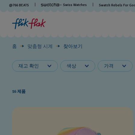
찾
— Swiss Watches
@
766
BEATS
Swatch Rebels For Go
아
보
홈
맞춤형 시계
찾아보기
기
재고 확인
색상
가격
16 제품