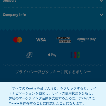
Support
お問い合わせ
Company Info
よくあるご質問
プレスリリース
配送と返品について
Swatchで働く
販売契約条件
プライバシー及びクッキーに関するポリシー
Cookie notice
利用規約
「すべての Cookie を受け入れる」をクリックすると、サイ
トナビゲーションを強化し、サイトの使用状況を分析し、
弊社のマーケティング活動を支援するために、デバイスに
特定商取引に関する法律に基づく表示
Cookie を保存することに同意したことになります。