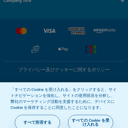
Company Info
よくあるご質問
プレスリリース
配送と返品について
Swatchで働く
販売契約条件
プライバシー及びクッキーに関するポリシー
Cookie notice
利用規約
「すべての Cookie を受け入れる」をクリックすると、サイ
トナビゲーションを強化し、サイトの使用状況を分析し、
弊社のマーケティング活動を支援するために、デバイスに
特定商取引に関する法律に基づく表示
Cookie を保存することに同意したことになります。
すべての Cookie を受
すべて拒否する
SWISS MADE
け入れる