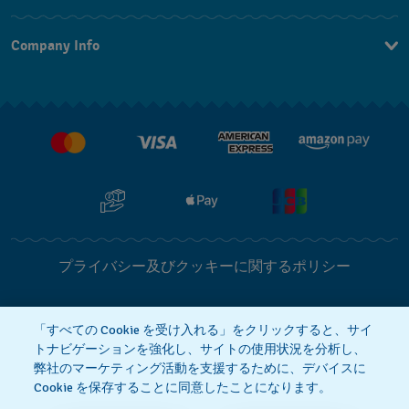
お問い合わせ
Company Info
よくあるご質問
プレスリリース
配送と返品について
Swatchで働く
販売契約条件
プライバシー及びクッキーに関するポリシー
Cookie notice
利用規約
「すべての Cookie を受け入れる」をクリックすると、サイ
トナビゲーションを強化し、サイトの使用状況を分析し、
弊社のマーケティング活動を支援するために、デバイスに
特定商取引に関する法律に基づく表示
Cookie を保存することに同意したことになります。