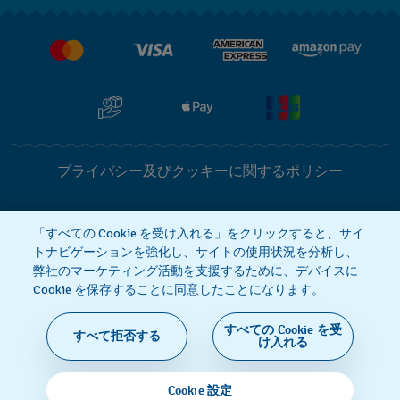
配送と返品について
Swatchで働く
販売契約条件
プライバシー及びクッキーに関するポリシー
Cookie notice
利用規約
「すべての Cookie を受け入れる」をクリックすると、サイ
トナビゲーションを強化し、サイトの使用状況を分析し、
弊社のマーケティング活動を支援するために、デバイスに
特定商取引に関する法律に基づく表示
Cookie を保存することに同意したことになります。
すべての Cookie を受
すべて拒否する
SWISS MADE
け入れる
© 2026 Flik Flak, Swatch Ltd. の一部門です。無断複
Cookie 設定
写・転載を禁じます。‎