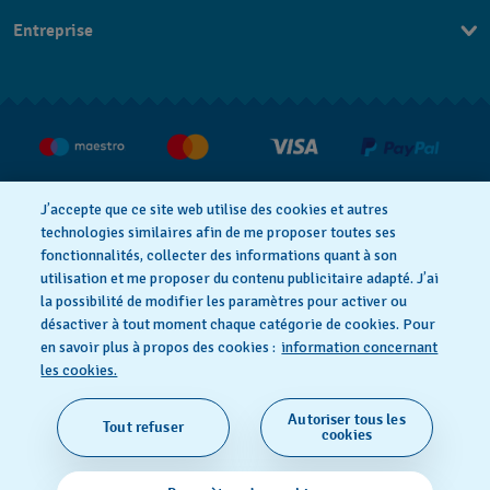
Nous contacter
Entreprise
Questions fréquentes
Espace presse
Livraison
Nous rejoindre
Retour
CGV
Droit de rétractation
J’accepte que ce site web utilise des cookies et autres
technologies similaires afin de me proposer toutes ses
fonctionnalités, collecter des informations quant à son
utilisation et me proposer du contenu publicitaire adapté. J’ai
Déclaration de confidentialité
la possibilité de modifier les paramètres pour activer ou
désactiver à tout moment chaque catégorie de cookies. Pour
en savoir plus à propos des cookies :
information concernant
Cookies
Mentions légales
les cookies.
Autoriser tous les
Tout refuser
SWISS MADE
cookies
© 2026 FLIK FLAK, UNE DIVISION DE SWATCH SA. TOUS