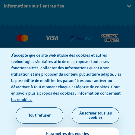
Informations sur l'entreprise
FAQ
Espace presse
Livraisons Et Retours
Nous rejoindre
J’accepte que ce site web utilise des cookies et autres
technologies similaires afin de me proposer toutes ses
fonctionnalités, collecter des informations quant à son
utilisation et me proposer du contenu publicitaire adapté. J’ai
Déclaration de confidentialité
la possibilité de modifier les paramètres pour activer ou
désactiver à tout moment chaque catégorie de cookies. Pour
en savoir plus à propos des cookies :
information concernant
Cookie notice
Conditions d'utilisation
les cookies.
Autoriser tous les
Tout refuser
SWISS MADE
cookies
© 2026 FLIK FLAK, UNE DIVISION DE SWATCH SA. TOUS
Paramètres des cookies