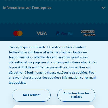
Nous contacter
Informations sur l'entreprise
FAQ
Espace presse
Livraisons Et Retours
Nous rejoindre
J’accepte que ce site web utilise des cookies et autres
technologies similaires afin de me proposer toutes ses
fonctionnalités, collecter des informations quant à son
utilisation et me proposer du contenu publicitaire adapté. J’ai
Déclaration de confidentialité
la possibilité de modifier les paramètres pour activer ou
désactiver à tout moment chaque catégorie de cookies. Pour
en savoir plus à propos des cookies :
information concernant
Cookie notice
Conditions d'utilisation
les cookies.
Autoriser tous les
Tout refuser
SWISS MADE
cookies
© 2026 FLIK FLAK, UNE DIVISION DE SWATCH SA. TOUS