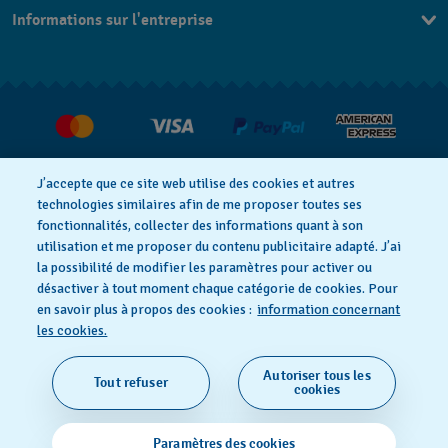
Informations sur l'entreprise
FAQ
Espace presse
Livraisons Et Retours
Nous rejoindre
J’accepte que ce site web utilise des cookies et autres
technologies similaires afin de me proposer toutes ses
fonctionnalités, collecter des informations quant à son
utilisation et me proposer du contenu publicitaire adapté. J’ai
Déclaration de confidentialité
la possibilité de modifier les paramètres pour activer ou
désactiver à tout moment chaque catégorie de cookies. Pour
en savoir plus à propos des cookies :
information concernant
Cookie notice
Conditions d'utilisation
les cookies.
Autoriser tous les
Tout refuser
SWISS MADE
cookies
© 2026 FLIK FLAK, UNE DIVISION DE SWATCH SA. TOUS
Paramètres des cookies