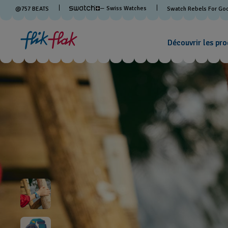
— Swiss Watches
@
757
BEATS
Swatch Rebels For Go
Découvrir les pro