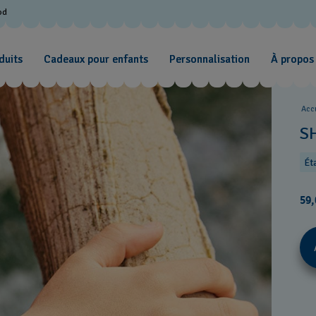
od
duits
Cadeaux pour enfants
Personnalisation
À propos
Acc
S
Ét
59,