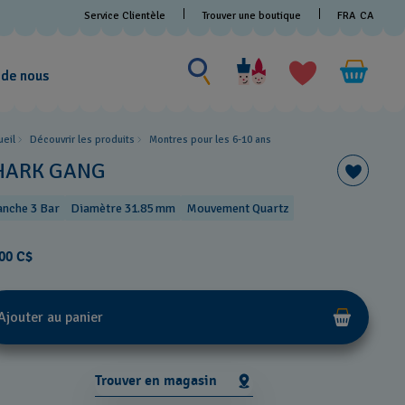
Service Clientèle
Trouver une boutique
FRA
CA
Rechercher un produit
Rechercher
un
 de nous
produit
ueil
Découvrir les produits
Montres pour les 6-10 ans
HARK GANG
anche 3 Bar
Diamètre 31.85 mm
Mouvement Quartz
00 C$
Ajouter au panier
Trouver en magasin