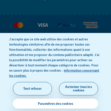
FAQ
Espace presse
Livraisons Et Retours
Nous rejoindre
J’accepte que ce site web utilise des cookies et autres
technologies similaires afin de me proposer toutes ses
fonctionnalités, collecter des informations quant à son
utilisation et me proposer du contenu publicitaire adapté. J’ai
Déclaration de confidentialité
la possibilité de modifier les paramètres pour activer ou
désactiver à tout moment chaque catégorie de cookies. Pour
en savoir plus à propos des cookies :
information concernant
Cookie notice
Conditions d'utilisation
les cookies.
Autoriser tous les
Tout refuser
SWISS MADE
cookies
© 2026 FLIK FLAK, UNE DIVISION DE SWATCH SA. TOUS
Paramètres des cookies
DROITS RÉSERVÉS: MONTRES SUISSES