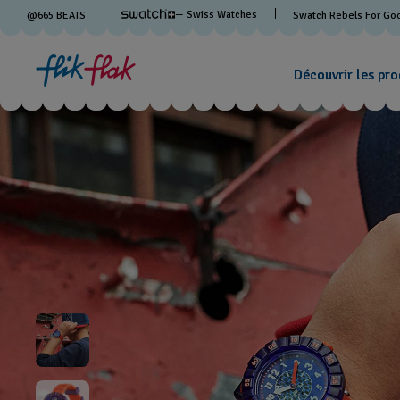
— Swiss Watches
@
665
BEATS
Swatch Rebels For Go
Découvrir les pro