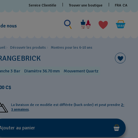
Service Clientèle
Trouver une boutique
FRA
CA
Rechercher un produit
Rechercher
un
 de nous
produit
ueil
Découvrir les produits
Montres pour les 6-10 ans
RANGEBRICK
anche 3 Bar
Diamètre 36.70 mm
Mouvement Quartz
00 C$
La livraison de ce modèle est différée (back order) et peut prendre
2-
3 semaines
.
Ajouter au panier