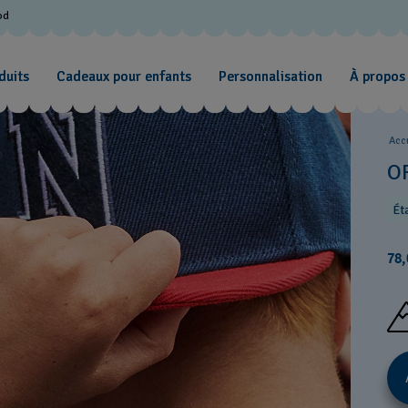
od
duits
Cadeaux pour enfants
Personnalisation
À propos
Acc
O
Ét
78,