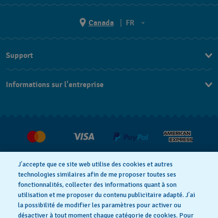
Canada
FR
EN
Support
FR
Nous contacter
Informations sur l'entreprise
FAQ
Espace presse
Livraisons Et Retours
Nous rejoindre
J’accepte que ce site web utilise des cookies et autres
technologies similaires afin de me proposer toutes ses
fonctionnalités, collecter des informations quant à son
utilisation et me proposer du contenu publicitaire adapté. J’ai
Déclaration de confidentialité
la possibilité de modifier les paramètres pour activer ou
désactiver à tout moment chaque catégorie de cookies. Pour