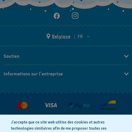
Belgique
FR
NL
Soutien
FR
Nous Contacter
Informations sur l'entreprise
FAQ
Press
Livraison
Jobs
Retour
Conditions De Vente
Droit de rétractation
J’accepte que ce site web utilise des cookies et autres
technologies similaires afin de me proposer toutes ses