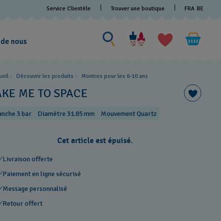
Service Clientèle
Trouver une boutique
FRA
BE
Rechercher un produit
Rechercher
un
 de nous
produit
ueil
Découvrir les produits
Montres pour les 6-10 ans
AKE ME TO SPACE
anche 3 bar
Diamètre 31.85 mm
Mouvement Quartz
Cet article est épuisé.
Livraison offerte
Paiement en ligne sécurisé
Message personnalisé
Retour offert