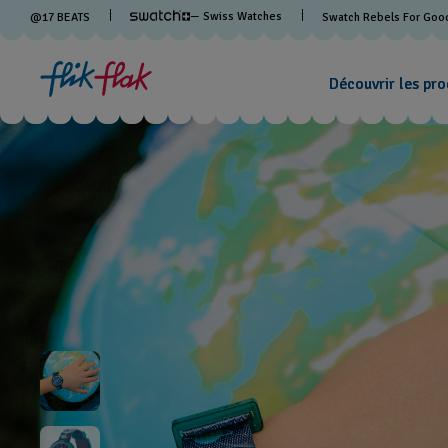
— Swiss Watches
@
17
BEATS
Swatch Rebels For Goo
Découvrir les pro