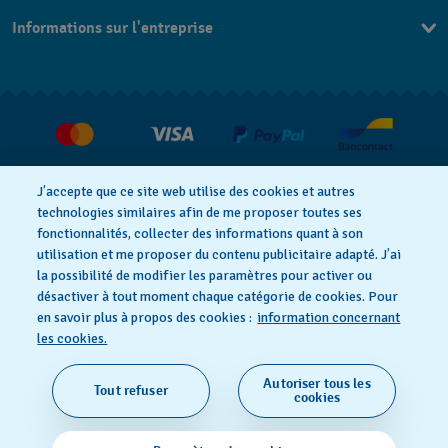
Nous Contacter
Informations sur l'entreprise
FAQ
Press
Livraison
Jobs
Retour
Conditions De Vente
Droit de rétractation
J’accepte que ce site web utilise des cookies et autres
technologies similaires afin de me proposer toutes ses
fonctionnalités, collecter des informations quant à son
utilisation et me proposer du contenu publicitaire adapté. J’ai
Déclaration De Confidentialité
la possibilité de modifier les paramètres pour activer ou
désactiver à tout moment chaque catégorie de cookies. Pour
en savoir plus à propos des cookies :
information concernant
Cookies
Conditions D'Utilisation
les cookies.
Autoriser tous les
Tout refuser
SWISS MADE
cookies
© 2026 FLIK FLAK, UNE DIVISION DE SWATCH SA. TOUS