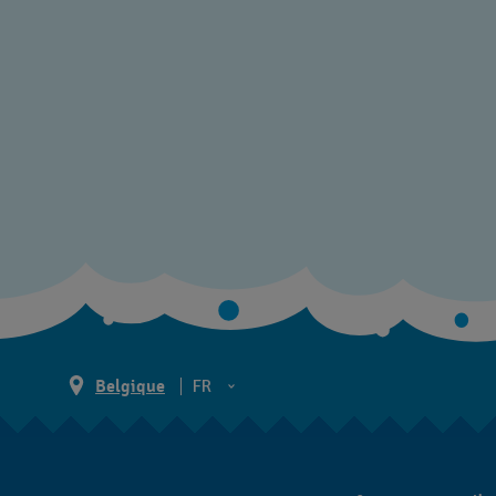
Belgique
FR
NL
FR