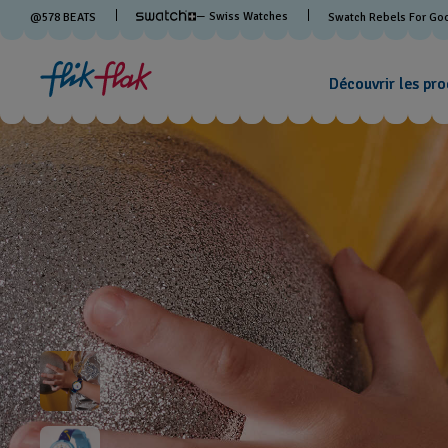
— Swiss Watches
@
578
BEATS
Swatch Rebels For Go
Découvrir les pro