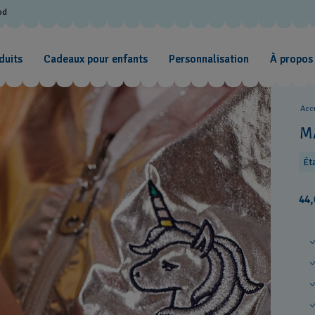
od
duits
Cadeaux pour enfants
Personnalisation
À propos
Acc
M
Ét
44,