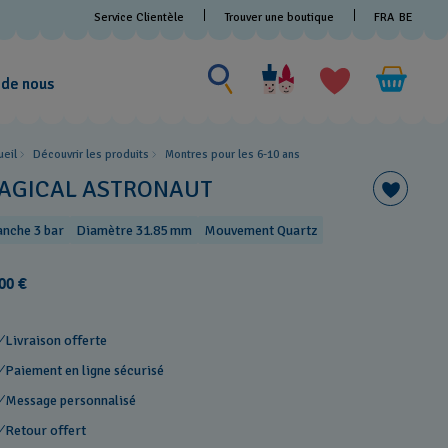
Service Clientèle
Trouver une boutique
FRA
BE
Rechercher un produit
Rechercher
un
 de nous
produit
ueil
Découvrir les produits
Montres pour les 6-10 ans
AGICAL ASTRONAUT
anche 3 bar
Diamètre 31.85 mm
Mouvement Quartz
00 €
Livraison offerte
Paiement en ligne sécurisé
Message personnalisé
Retour offert