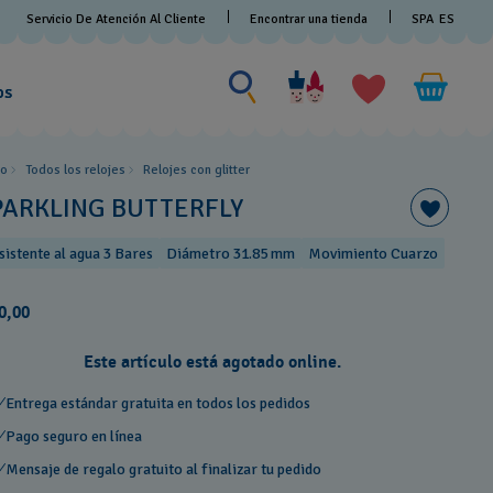
Servicio De Atención Al Cliente
Encontrar una tienda
SPA
ES
Busca algo
Busca
algo
os
io
Todos los relojes
Relojes con glitter
PARKLING BUTTERFLY
sistente al agua 3 Bares
Diámetro 31.85 mm
Movimiento Cuarzo
0,00
Este artículo está agotado online.
Entrega estándar gratuita en todos los pedidos
Pago seguro en línea
Mensaje de regalo gratuito al finalizar tu pedido