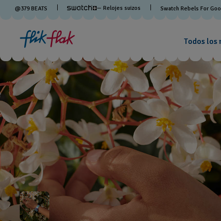
— Relojes suizos
@
379
BEATS
Swatch Rebels For Go
Todos los 