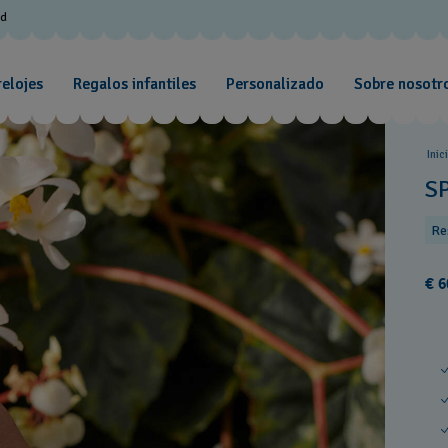
od
relojes
Regalos infantiles
Personalizado
Sobre nosotr
Inic
S
Re
€ 6