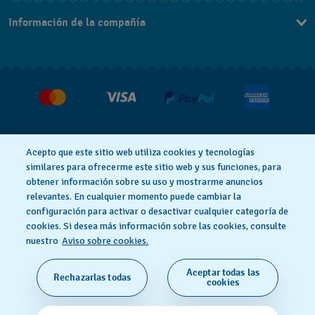
Contacta con nosotros
Información de la compañía
Preguntas frecuentes
Prensa
Entregas
Empleo
Devoluciones
Condiciones de venta
Sistema de información
Acepto que este sitio web utiliza cookies y tecnologías
Desistimiento del contrato
similares para ofrecerme este sitio web y sus funciones, para
obtener información sobre su uso y mostrarme anuncios
Aviso de privacidad
Aviso sobre cookies
relevantes. En cualquier momento puede cambiar la
configuración para activar o desactivar cualquier categoría de
cookies. Si desea más información sobre las cookies, consulte
Términos de uso
nuestro
Aviso sobre cookies.
Aceptar todas las
Rechazarlas todas
SWISS MADE
cookies
© 2026 FLIK FLAK, UNA DIVISIÓN DE SWATCH SA.