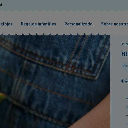
od
relojes
Regalos infantiles
Personalizado
Sobre nosotr
Inic
B
Re
€ 4