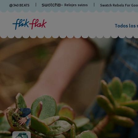
— Relojes suizos
@
340
BEATS
Swatch Rebels For Go
Todos los 