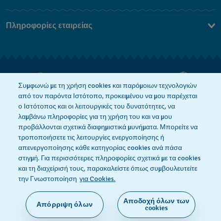
Επικοινωνήστε Μαζί Μας
Πληροφορίες εταιρείας
Συχνές ερωτήσεις
Press
Αποστολή
Θέσεις Εργασίας
Επιστροφές
Όροι Πώλησης
Συμφωνώ με τη χρήση cookies και παρόμοιων τεχνολογιών
από τον παρόντα Ιστότοπο, προκειμένου να μου παρέχεται
Κάνε κλικ εδώ για υπαναχώρηση
ο Ιστότοπος και οι λειτουργικές του δυνατότητες, να
λαμβάνω πληροφορίες για τη χρήση του και να μου
προβάλλονται σχετικά διαφημιστικά μυνήματα. Μπορείτε να
τροποποιήσετε τις λειτουργίες ενεργοποίησης ή
Πολιτική Απορρήτου
Πολιτική Cookies
απενεργοποίησης κάθε κατηγορίας cookies ανά πάσα
στιγμή. Για περισσότερες πληροφορίες σχετικά με τα cookies
και τη διαχείρισή τους, παρακαλείστε όπως συμβουλευτείτε
Όροι Χρήσης
την Γνωστοποίηση
για Cookies.
Αποδοχή όλων των
Απόρριψη όλων
SWISS MADE
cookies