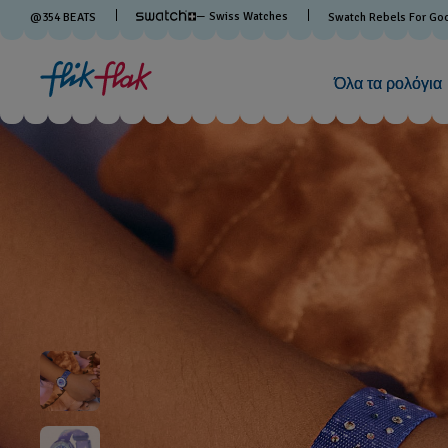
— Swiss Watches
@
354
BEATS
Swatch Rebels For Go
Όλα τα ρολόγια