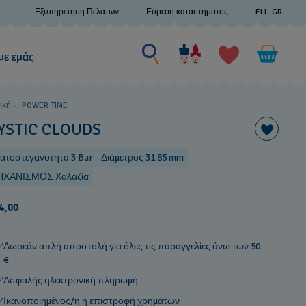
Εξυπηρετηση Πελατων
Εύρεση καταστήματος
ELL
GR
με εμάς
ική
POWER TIME
YSTIC CLOUDS
ατοστεγανοτητα 3 Bar
Διάμετρος 31.85 mm
ΧΑΝΙΣΜΟΣ Χαλαζία
4,00
Δωρεάν απλή αποστολή για όλες τις παραγγελίες άνω των 50
€
Ασφαλής ηλεκτρονική πληρωμή
Ικανοποιημένος/η ή επιστροφή χρημάτων