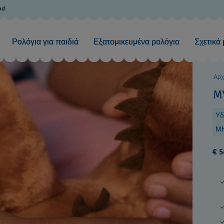
od
Ρολόγια για παιδιά
Εξατομικευμένα ρολόγια
Σχετικά 
Αρχ
M
Υδ
ΜΗ
€ 5