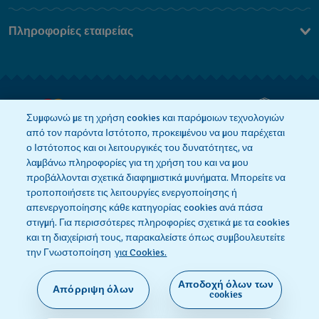
Επικοινωνήστε Μαζί Μας
Πληροφορίες εταιρείας
Συχνές ερωτήσεις
Press
Αποστολή
Θέσεις Εργασίας
Επιστροφές
Όροι Πώλησης
Συμφωνώ με τη χρήση cookies και παρόμοιων τεχνολογιών
από τον παρόντα Ιστότοπο, προκειμένου να μου παρέχεται
Κάνε κλικ εδώ για υπαναχώρηση
ο Ιστότοπος και οι λειτουργικές του δυνατότητες, να
λαμβάνω πληροφορίες για τη χρήση του και να μου
προβάλλονται σχετικά διαφημιστικά μυνήματα. Μπορείτε να
τροποποιήσετε τις λειτουργίες ενεργοποίησης ή
Πολιτική Απορρήτου
Πολιτική Cookies
απενεργοποίησης κάθε κατηγορίας cookies ανά πάσα
στιγμή. Για περισσότερες πληροφορίες σχετικά με τα cookies
και τη διαχείρισή τους, παρακαλείστε όπως συμβουλευτείτε
Όροι Χρήσης
την Γνωστοποίηση
για Cookies.
Αποδοχή όλων των
Απόρριψη όλων
SWISS MADE
cookies