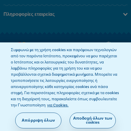
Επικοινωνήστε Μαζί Μας
Πληροφορίες εταιρείας
Συχνές ερωτήσεις
Press
Αποστολή
Θέσεις Εργασίας
Επιστροφές
Όροι Πώλησης
Συμφωνώ με τη χρήση cookies και παρόμοιων τεχνολογιών
από τον παρόντα Ιστότοπο, προκειμένου να μου παρέχεται
Κάνε κλικ εδώ για υπαναχώρηση
ο Ιστότοπος και οι λειτουργικές του δυνατότητες, να
λαμβάνω πληροφορίες για τη χρήση του και να μου
προβάλλονται σχετικά διαφημιστικά μυνήματα. Μπορείτε να
τροποποιήσετε τις λειτουργίες ενεργοποίησης ή
Πολιτική Απορρήτου
Πολιτική Cookies
απενεργοποίησης κάθε κατηγορίας cookies ανά πάσα
στιγμή. Για περισσότερες πληροφορίες σχετικά με τα cookies
και τη διαχείρισή τους, παρακαλείστε όπως συμβουλευτείτε
Όροι Χρήσης
την Γνωστοποίηση
για Cookies.
Αποδοχή όλων των
Απόρριψη όλων
SWISS MADE
cookies