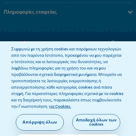
Επικοινωνήστε Μαζί Μας
Πληροφορίες εταιρείας
Συχνές ερωτήσεις
Press
Αποστολή
Θέσεις Εργασίας
Επιστροφές
Όροι Πώλησης
Συμφωνώ με τη χρήση cookies και παρόμοιων τεχνολογιών
από τον παρόντα Ιστότοπο, προκειμένου να μου παρέχεται
Κάνε κλικ εδώ για υπαναχώρηση
ο Ιστότοπος και οι λειτουργικές του δυνατότητες, να
λαμβάνω πληροφορίες για τη χρήση του και να μου
προβάλλονται σχετικά διαφημιστικά μυνήματα. Μπορείτε να
τροποποιήσετε τις λειτουργίες ενεργοποίησης ή
Πολιτική Απορρήτου
Πολιτική Cookies
απενεργοποίησης κάθε κατηγορίας cookies ανά πάσα
στιγμή. Για περισσότερες πληροφορίες σχετικά με τα cookies
και τη διαχείρισή τους, παρακαλείστε όπως συμβουλευτείτε
Όροι Χρήσης
την Γνωστοποίηση
για Cookies.
Αποδοχή όλων των
Απόρριψη όλων
SWISS MADE
cookies