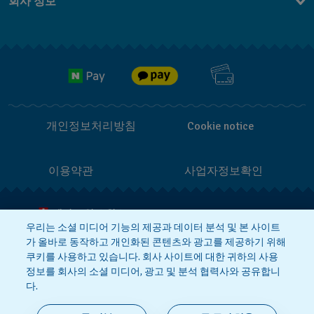
회사 정보
FAQ
브랜드 스토리
무료 배송
Jobs
반품 정책
개인정보처리방침
Cookie notice
이용약관
사업자정보확인
메이드 인 스위스
우리는 소셜 미디어 기능의 제공과 데이터 분석 및 본 사이트
가 올바로 동작하고 개인화된 콘텐츠와 광고를 제공하기 위해
상호 : 스와치그룹코리아(주)
대표 : STEPHEN DAMON DE LUCCHI
쿠키를 사용하고 있습니다. 회사 사이트에 대한 귀하의 사용
사업자등록번호: 220-81-01107
정보를 회사의 소셜 미디어, 광고 및 분석 협력사와 공유합니
주소 : 서울특별시 서대문구 충정로
36, 1,2,10,11층동 | 통신판매신고번호:
다.
2018-서울서대문-0765
|
전화 : 080-
559-1472
문의 :
connect@swatch.kr