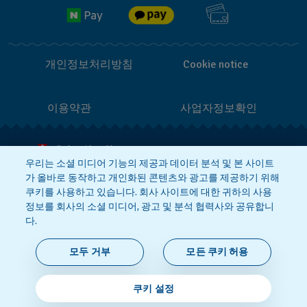
반품 정책
개인정보처리방침
Cookie notice
이용약관
사업자정보확인
메이드 인 스위스
우리는 소셜 미디어 기능의 제공과 데이터 분석 및 본 사이트
가 올바로 동작하고 개인화된 콘텐츠와 광고를 제공하기 위해
상호 : 스와치그룹코리아(주)
대표 : STEPHEN DAMON DE LUCCHI
쿠키를 사용하고 있습니다. 회사 사이트에 대한 귀하의 사용
사업자등록번호: 220-81-01107
정보를 회사의 소셜 미디어, 광고 및 분석 협력사와 공유합니
주소 : 서울특별시 서대문구 충정로
36, 1,2,10,11층동 | 통신판매신고번호:
다.
2018-서울서대문-0765
|
전화 : 080-
559-1472
문의 :
connect@swatch.kr
모두 거부
모든 쿠키 허용
호스팅서비스사업자:
www.akamai.com
개인정보관리책임자 : 유희용
© 2026 Flik Flak, Swatch Ltd.의 부서.
쿠키 설정
모든 권리 보유.‎