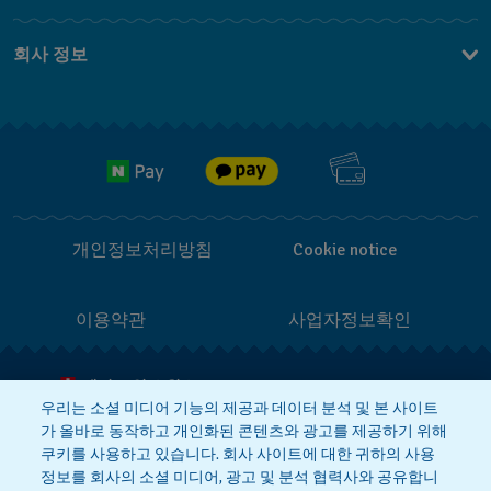
문의하기
회사 정보
FAQ
브랜드 스토리
무료 배송
Jobs
반품 정책
개인정보처리방침
Cookie notice
이용약관
사업자정보확인
메이드 인 스위스
우리는 소셜 미디어 기능의 제공과 데이터 분석 및 본 사이트
가 올바로 동작하고 개인화된 콘텐츠와 광고를 제공하기 위해
상호 : 스와치그룹코리아(주)
대표 : STEPHEN DAMON DE LUCCHI
쿠키를 사용하고 있습니다. 회사 사이트에 대한 귀하의 사용
사업자등록번호: 220-81-01107
정보를 회사의 소셜 미디어, 광고 및 분석 협력사와 공유합니
주소 : 서울특별시 서대문구 충정로