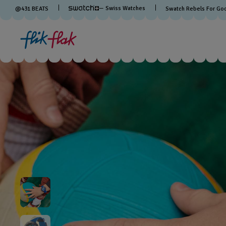
— Swiss Watches
@
431
BEATS
Swatch Rebels For Go