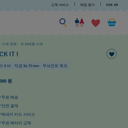
고객 서비스
매장 찾기
KOR
KR
검색
검
색
시계 전체
6~10세용 시계
CK IT !
수 3 바
직경 34.75 mm
무브먼트 쿼츠
,000 원
무료 배송
안전 결제
메세지 카드 서비스
무료 배터리 교체