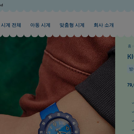
od
시계 전체
아동 시계
맞춤형 시계
회사 소개
홈
KI
방
79