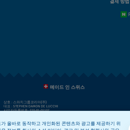
결제 방법
메이드 인 스위스
상호 : 스와치그룹코리아(주)
대표 : STEPHEN DAMON DE LUCCHI
사업자등록번호: 220-81-01107
주소 : 서울특별시 서대문구 충정로
36, 1,2,10,11층동 | 통신판매신고번호: 2018-서울서대문-0765
|
전화 : 080-559-1472
문의 :
connect@swatch.kr
트가 올바로 동작하고 개인화된 콘텐츠와 광고를 제공하기 위
호스팅서비스사업자: www.akamai.com