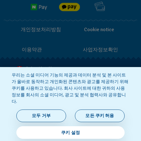
반품 정책
개인정보처리방침
Cookie notice
이용약관
사업자정보확인
메이드 인 스위스
우리는 소셜 미디어 기능의 제공과 데이터 분석 및 본 사이트
가 올바로 동작하고 개인화된 콘텐츠와 광고를 제공하기 위해
상호 : 스와치그룹코리아(주)
대표 : STEPHEN DAMON DE LUCCHI
쿠키를 사용하고 있습니다. 회사 사이트에 대한 귀하의 사용
사업자등록번호: 220-81-01107
정보를 회사의 소셜 미디어, 광고 및 분석 협력사와 공유합니
주소 : 서울특별시 서대문구 충정로
36, 1,2,10,11층동 | 통신판매신고번호:
다.
2018-서울서대문-0765
|
전화 : 080-
559-1472
문의 :
connect@swatch.kr
모두 거부
모든 쿠키 허용
호스팅서비스사업자:
www.akamai.com
개인정보관리책임자 : 유희용
© 2026 Flik Flak, Swatch Ltd.의 부서.
쿠키 설정
모든 권리 보유.‎