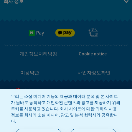
회사 정보
FAQ
브랜드 스토리
무료 배송
Jobs
반품 정책
개인정보처리방침
Cookie notice
이용약관
사업자정보확인
메이드 인 스위스
우리는 소셜 미디어 기능의 제공과 데이터 분석 및 본 사이트
가 올바로 동작하고 개인화된 콘텐츠와 광고를 제공하기 위해
상호 : 스와치그룹코리아(주)
대표 : STEPHEN DAMON DE LUCCHI
쿠키를 사용하고 있습니다. 회사 사이트에 대한 귀하의 사용
사업자등록번호: 220-81-01107
정보를 회사의 소셜 미디어, 광고 및 분석 협력사와 공유합니
주소 : 서울특별시 서대문구 충정로
36, 1,2,10,11층동 | 통신판매신고번호:
다.
2018-서울서대문-0765
|
전화 : 080-
559-1472
문의 :
connect@swatch.kr