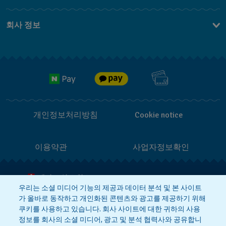
문의하기
회사 정보
FAQ
브랜드 스토리
무료 배송
Jobs
반품 정책
개인정보처리방침
Cookie notice
이용약관
사업자정보확인
메이드 인 스위스
우리는 소셜 미디어 기능의 제공과 데이터 분석 및 본 사이트
가 올바로 동작하고 개인화된 콘텐츠와 광고를 제공하기 위해
상호 : 스와치그룹코리아(주)
대표 : STEPHEN DAMON DE LUCCHI
쿠키를 사용하고 있습니다. 회사 사이트에 대한 귀하의 사용
사업자등록번호: 220-81-01107
정보를 회사의 소셜 미디어, 광고 및 분석 협력사와 공유합니
주소 : 서울특별시 서대문구 충정로