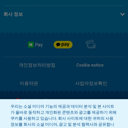
문의하기
회사 정보
FAQ
브랜드 스토리
무료 배송
Jobs
반품 정책
개인정보처리방침
Cookie notice
이용약관
사업자정보확인
메이드 인 스위스
우리는 소셜 미디어 기능의 제공과 데이터 분석 및 본 사이트
가 올바로 동작하고 개인화된 콘텐츠와 광고를 제공하기 위해
상호 : 스와치그룹코리아(주)
대표 : STEPHEN DAMON DE LUCCHI
쿠키를 사용하고 있습니다. 회사 사이트에 대한 귀하의 사용
사업자등록번호: 220-81-01107
정보를 회사의 소셜 미디어, 광고 및 분석 협력사와 공유합니
주소 : 서울특별시 서대문구 충정로