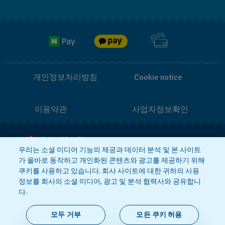
브랜드 스토리
무료 배송
Jobs
반품 정책
개인정보처리방침
Cookie notice
이용약관
사업자정보확인
메이드 인 스위스
우리는 소셜 미디어 기능의 제공과 데이터 분석 및 본 사이트
가 올바로 동작하고 개인화된 콘텐츠와 광고를 제공하기 위해
상호 : 스와치그룹코리아(주)
대표 : STEPHEN DAMON DE LUCCHI
쿠키를 사용하고 있습니다. 회사 사이트에 대한 귀하의 사용
사업자등록번호: 220-81-01107
정보를 회사의 소셜 미디어, 광고 및 분석 협력사와 공유합니
주소 : 서울특별시 서대문구 충정로
36, 1,2,10,11층동 | 통신판매신고번호:
다.
2018-서울서대문-0765
|
전화 : 080-
559-1472
문의 :
connect@swatch.kr
모두 거부
모든 쿠키 허용
호스팅서비스사업자:
www.akamai.com